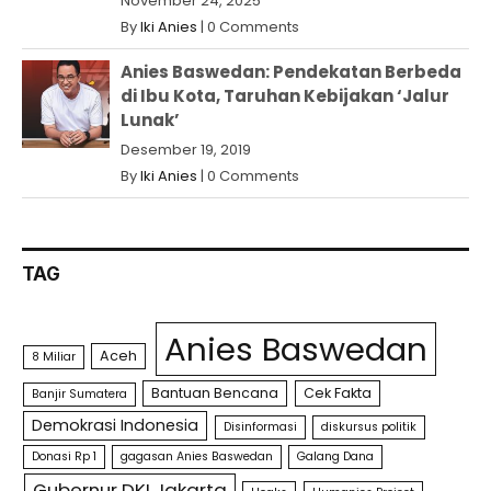
November 24, 2025
By
Iki Anies
|
0 Comments
Anies Baswedan: Pendekatan Berbeda
di Ibu Kota, Taruhan Kebijakan ‘Jalur
Lunak’
Desember 19, 2019
By
Iki Anies
|
0 Comments
TAG
Anies Baswedan
Aceh
8 Miliar
Bantuan Bencana
Cek Fakta
Banjir Sumatera
Demokrasi Indonesia
Disinformasi
diskursus politik
Donasi Rp 1
gagasan Anies Baswedan
Galang Dana
Gubernur DKI Jakarta