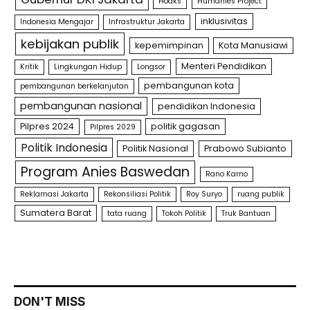
Hoaks
Humanies Project
inklusivitas
Indonesia Mengajar
Infrastruktur Jakarta
kebijakan publik
kepemimpinan
Kota Manusiawi
Menteri Pendidikan
Kritik
Lingkungan Hidup
Longsor
pembangunan kota
pembangunan berkelanjutan
pembangunan nasional
pendidikan Indonesia
Pilpres 2024
politik gagasan
Pilpres 2029
Politik Indonesia
Politik Nasional
Prabowo Subianto
Program Anies Baswedan
Rano Karno
Reklamasi Jakarta
Rekonsiliasi Politik
Roy Suryo
ruang publik
Sumatera Barat
tata ruang
Tokoh Politik
Truk Bantuan
DON'T MISS