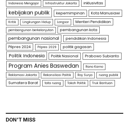
inklusivitas
Indonesia Mengajar
Infrastruktur Jakarta
kebijakan publik
kepemimpinan
Kota Manusiawi
Menteri Pendidikan
Kritik
Lingkungan Hidup
Longsor
pembangunan kota
pembangunan berkelanjutan
pembangunan nasional
pendidikan Indonesia
Pilpres 2024
politik gagasan
Pilpres 2029
Politik Indonesia
Politik Nasional
Prabowo Subianto
Program Anies Baswedan
Rano Karno
Reklamasi Jakarta
Rekonsiliasi Politik
Roy Suryo
ruang publik
Sumatera Barat
tata ruang
Tokoh Politik
Truk Bantuan
DON'T MISS