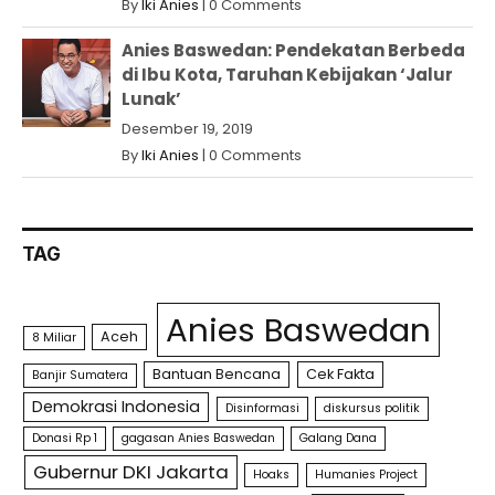
By
Iki Anies
|
0 Comments
Anies Baswedan: Pendekatan Berbeda
di Ibu Kota, Taruhan Kebijakan ‘Jalur
Lunak’
Desember 19, 2019
By
Iki Anies
|
0 Comments
TAG
Anies Baswedan
Aceh
8 Miliar
Bantuan Bencana
Cek Fakta
Banjir Sumatera
Demokrasi Indonesia
Disinformasi
diskursus politik
Donasi Rp 1
gagasan Anies Baswedan
Galang Dana
Gubernur DKI Jakarta
Hoaks
Humanies Project