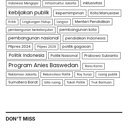
inklusivitas
Indonesia Mengajar
Infrastruktur Jakarta
kebijakan publik
kepemimpinan
Kota Manusiawi
Menteri Pendidikan
Kritik
Lingkungan Hidup
Longsor
pembangunan kota
pembangunan berkelanjutan
pembangunan nasional
pendidikan Indonesia
Pilpres 2024
politik gagasan
Pilpres 2029
Politik Indonesia
Politik Nasional
Prabowo Subianto
Program Anies Baswedan
Rano Karno
Reklamasi Jakarta
Rekonsiliasi Politik
Roy Suryo
ruang publik
Sumatera Barat
tata ruang
Tokoh Politik
Truk Bantuan
DON'T MISS