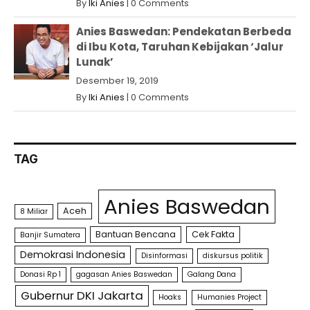
By
Iki Anies
|
0 Comments
Anies Baswedan: Pendekatan Berbeda
di Ibu Kota, Taruhan Kebijakan ‘Jalur
Lunak’
Desember 19, 2019
By
Iki Anies
|
0 Comments
TAG
Anies Baswedan
Aceh
8 Miliar
Bantuan Bencana
Cek Fakta
Banjir Sumatera
Demokrasi Indonesia
Disinformasi
diskursus politik
Donasi Rp 1
gagasan Anies Baswedan
Galang Dana
Gubernur DKI Jakarta
Hoaks
Humanies Project