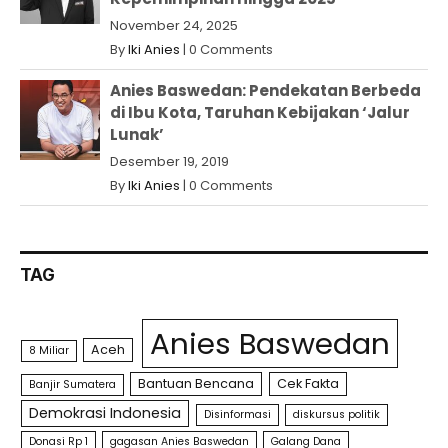
November 24, 2025
By
Iki Anies
|
0 Comments
Anies Baswedan: Pendekatan Berbeda
di Ibu Kota, Taruhan Kebijakan ‘Jalur
Lunak’
Desember 19, 2019
By
Iki Anies
|
0 Comments
TAG
Anies Baswedan
Aceh
8 Miliar
Bantuan Bencana
Cek Fakta
Banjir Sumatera
Demokrasi Indonesia
Disinformasi
diskursus politik
Donasi Rp 1
gagasan Anies Baswedan
Galang Dana