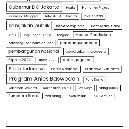
Gubernur DKI Jakarta
Hoaks
Humanies Project
inklusivitas
Indonesia Mengajar
Infrastruktur Jakarta
kebijakan publik
kepemimpinan
Kota Manusiawi
Menteri Pendidikan
Kritik
Lingkungan Hidup
Longsor
pembangunan kota
pembangunan berkelanjutan
pembangunan nasional
pendidikan Indonesia
Pilpres 2024
politik gagasan
Pilpres 2029
Politik Indonesia
Politik Nasional
Prabowo Subianto
Program Anies Baswedan
Rano Karno
Reklamasi Jakarta
Rekonsiliasi Politik
Roy Suryo
ruang publik
Sumatera Barat
tata ruang
Tokoh Politik
Truk Bantuan