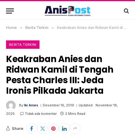
Home
»
Berita Terkini
»
Keakraban Anies dan Ridwan Kamil di Tengah Pesta Charles III: Jeda Ironis Pilkada Jakarta
BERITA TERKINI
Keakraban Anies dan
Ridwan Kamil di Tengah
Pesta Charles III: Jeda
Ironis Pilkada Jakarta
By
Iki Anies
Desember 16, 2019
Updated:
November 18,
2025
Tidak ada komentar
2 Mins Read
Share