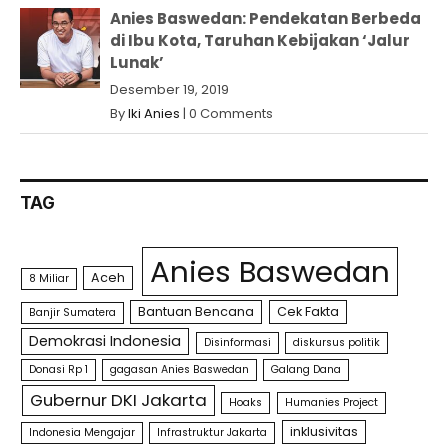
Anies Baswedan: Pendekatan Berbeda
di Ibu Kota, Taruhan Kebijakan ‘Jalur
Lunak’
Desember 19, 2019
By
Iki Anies
|
0 Comments
TAG
Anies Baswedan
Aceh
8 Miliar
Bantuan Bencana
Cek Fakta
Banjir Sumatera
Demokrasi Indonesia
Disinformasi
diskursus politik
Donasi Rp 1
gagasan Anies Baswedan
Galang Dana
Gubernur DKI Jakarta
Hoaks
Humanies Project
inklusivitas
Indonesia Mengajar
Infrastruktur Jakarta