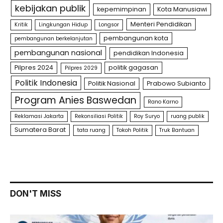
kebijakan publik
kepemimpinan
Kota Manusiawi
Menteri Pendidikan
Kritik
Lingkungan Hidup
Longsor
pembangunan kota
pembangunan berkelanjutan
pembangunan nasional
pendidikan Indonesia
Pilpres 2024
politik gagasan
Pilpres 2029
Politik Indonesia
Politik Nasional
Prabowo Subianto
Program Anies Baswedan
Rano Karno
Reklamasi Jakarta
Rekonsiliasi Politik
Roy Suryo
ruang publik
Sumatera Barat
tata ruang
Tokoh Politik
Truk Bantuan
DON'T MISS