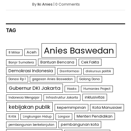
By
Iki Anies
|
0 Comments
TAG
Anies Baswedan
Aceh
8 Miliar
Bantuan Bencana
Cek Fakta
Banjir Sumatera
Demokrasi Indonesia
Disinformasi
diskursus politik
Donasi Rp 1
gagasan Anies Baswedan
Galang Dana
Gubernur DKI Jakarta
Hoaks
Humanies Project
inklusivitas
Indonesia Mengajar
Infrastruktur Jakarta
kebijakan publik
kepemimpinan
Kota Manusiawi
Menteri Pendidikan
Kritik
Lingkungan Hidup
Longsor
pembangunan kota
pembangunan berkelanjutan