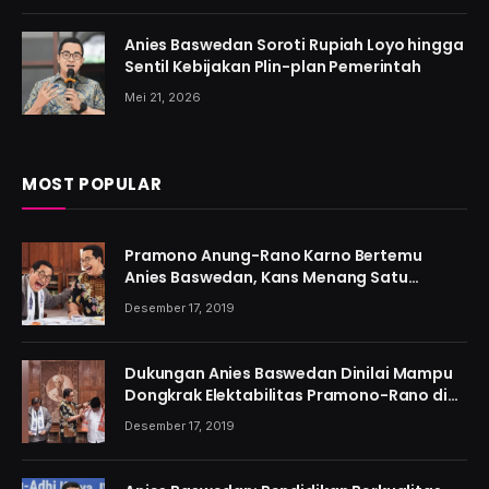
Anies Baswedan Soroti Rupiah Loyo hingga
Sentil Kebijakan Plin-plan Pemerintah
Mei 21, 2026
MOST POPULAR
Pramono Anung-Rano Karno Bertemu
Anies Baswedan, Kans Menang Satu
Putaran Kian Menguat
Desember 17, 2019
Dukungan Anies Baswedan Dinilai Mampu
Dongkrak Elektabilitas Pramono-Rano di
Jakarta
Desember 17, 2019