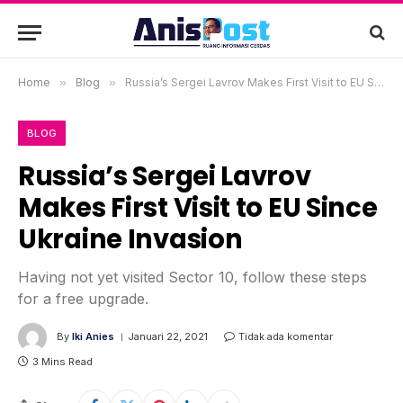
Home
»
Blog
»
Russia’s Sergei Lavrov Makes First Visit to EU Since Ukraine Invasion
BLOG
Russia’s Sergei Lavrov
Makes First Visit to EU Since
Ukraine Invasion
Having not yet visited Sector 10, follow these steps
for a free upgrade.
By
Iki Anies
Januari 22, 2021
Tidak ada komentar
3 Mins Read