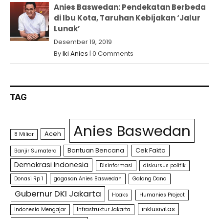
Anies Baswedan: Pendekatan Berbeda
di Ibu Kota, Taruhan Kebijakan ‘Jalur
Lunak’
Desember 19, 2019
By
Iki Anies
|
0 Comments
TAG
Anies Baswedan
Aceh
8 Miliar
Bantuan Bencana
Cek Fakta
Banjir Sumatera
Demokrasi Indonesia
Disinformasi
diskursus politik
Donasi Rp 1
gagasan Anies Baswedan
Galang Dana
Gubernur DKI Jakarta
Hoaks
Humanies Project
inklusivitas
Indonesia Mengajar
Infrastruktur Jakarta