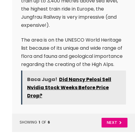
train up to 3,400 metres above sea level,
the highest train ride in Europe, the
Jungfrau Railway is very impressive (and
expensive!).
The area is on the UNESCO World Heritage
list because of its unique and wide range of
flora and fauna and geological importance
regarding the creating of the High Alps.
Baca Juga!
Did Nancy Pelosi Sell
Nvidia Stock Weeks Before Price
Drop?
SHOWING
1
OF
6
NEXT