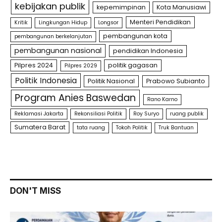
kebijakan publik
kepemimpinan
Kota Manusiawi
Menteri Pendidikan
Kritik
Lingkungan Hidup
Longsor
pembangunan kota
pembangunan berkelanjutan
pembangunan nasional
pendidikan Indonesia
Pilpres 2024
politik gagasan
Pilpres 2029
Politik Indonesia
Politik Nasional
Prabowo Subianto
Program Anies Baswedan
Rano Karno
Reklamasi Jakarta
Rekonsiliasi Politik
Roy Suryo
ruang publik
Sumatera Barat
tata ruang
Tokoh Politik
Truk Bantuan
DON'T MISS